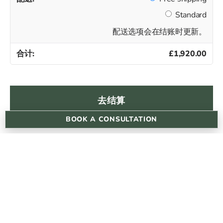
Standard
配送选项会在结账时更新。
£
1,920.00
去结算
BOOK A CONSULTATION
cannonst@dermareviveskinclinic.co.uk