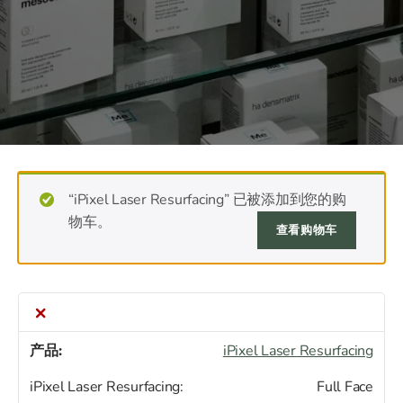
“iPixel Laser Resurfacing” 已被添加到您的购
物车。
查看购物车
×
iPixel Laser Resurfacing
iPixel Laser Resurfacing:
Full Face