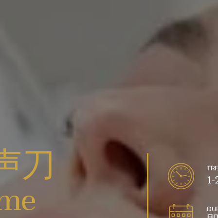
声刀
TR
1
ime
DUR