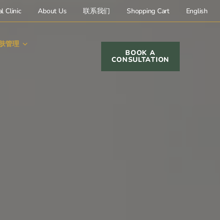
l Clinic
About Us
联系我们
Shopping Cart
English
肤管理
BOOK A
CONSULTATION