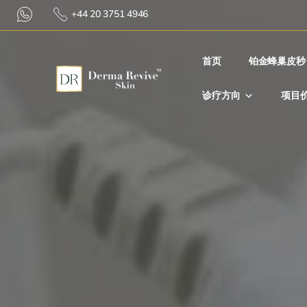
+44 20 3751 4946
首⻚
铂金蜂巢皮秒
诊疗方向
项目