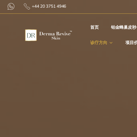
+44 20 3751 4946
首⻚
铂金蜂巢皮秒
诊疗方向
项目