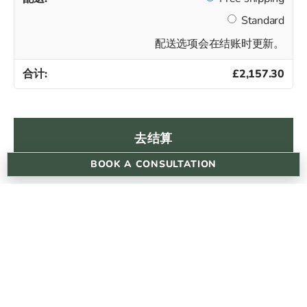
Standard
配送选项会在结账时更新。
£
2,157.30
去结算
BOOK A CONSULTATION
cannonst@dermareviveskinclinic.co.uk