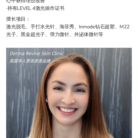
心中获得理想改善
·持有LEVEL 4激光操作证书
擅长项目：
激光脱毛、手打水光针、海菲秀、Inmode钻石超塑、M22
光子、黑金超光子、弹力微针、外泌体微针等