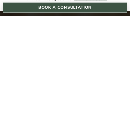
BOOK A CONSULTATION
cannonst@dermareviveskinclinic.co.uk
Call Us +44 20 3751 4946
Terms & Conditions
Privacy Policy